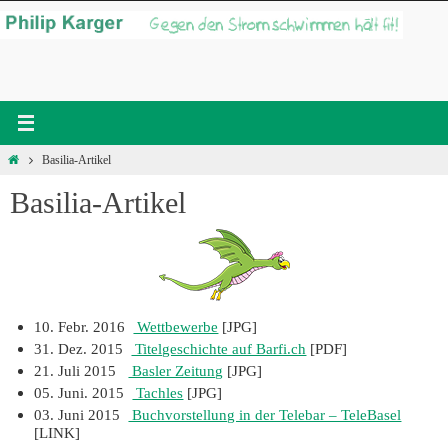
Zum
Inhalt
springen
Start
Basilia-Artikel
Basilia-Artikel
10. Febr. 2016
Wettbewerbe
[JPG]
31. Dez. 2015
Titelgeschichte auf Barfi.ch
[PDF]
21. Juli 2015
Basler Zeitung
[JPG]
05. Juni. 2015
Tachles
[JPG]
03. Juni 2015
Buchvorstellung in der Telebar – TeleBasel
[LINK]