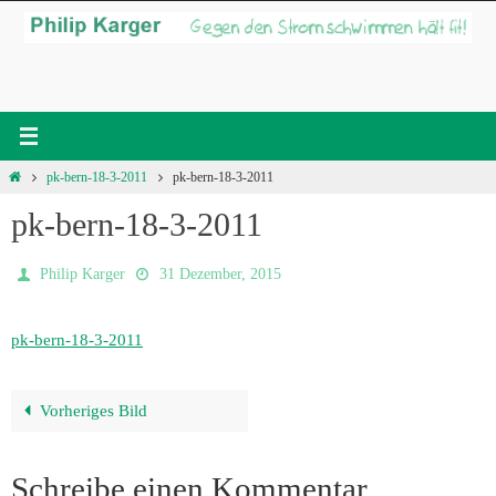
Zum
Inhalt
springen
Start
pk-bern-18-3-2011
pk-bern-18-3-2011
pk-bern-18-3-2011
Philip Karger
31 Dezember, 2015
pk-bern-18-3-2011
Vorheriges Bild
Schreibe einen Kommentar